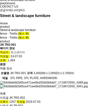
street & landscape furniture
playGround
CONTACT US
관급자재(나라장터)
Street & landscape furniture
Home
product
Street & landscape furniture
fence · Trellis
(펜스 류)
fence · Trellis
(펜스 류)
product
JN TRG 001
페이지 정보
작성자 :
최고관리자
작성일 :
24.07.03
조회 :
1,464
본문
제품 정보
모델명
JN TRG 001
규격
3,400(W) x 1,000(D) x 2,700(H)
재질
STL PIPE, STL PLATE, HARDWOOD
목록
이전글
JN TRG 002
조회수
1267
작성일
2024.07.03
다음글
JN TR 003