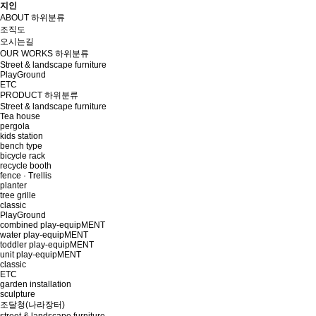
지인
ABOUT
하위분류
조직도
오시는길
OUR WORKS
하위분류
Street & landscape furniture
PlayGround
ETC
PRODUCT
하위분류
Street & landscape furniture
Tea house
pergola
kids station
bench type
bicycle rack
recycle booth
fence · Trellis
planter
tree grille
classic
PlayGround
combined play-equipMENT
water play-equipMENT
toddler play-equipMENT
unit play-equipMENT
classic
ETC
garden installation
sculpture
조달청(나라장터)