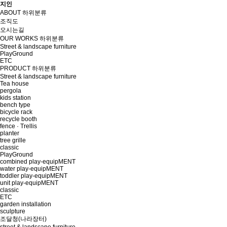
지인
ABOUT
하위분류
조직도
오시는길
OUR WORKS
하위분류
Street & landscape furniture
PlayGround
ETC
PRODUCT
하위분류
Street & landscape furniture
Tea house
pergola
kids station
bench type
bicycle rack
recycle booth
fence · Trellis
planter
tree grille
classic
PlayGround
combined play-equipMENT
water play-equipMENT
toddler play-equipMENT
unit play-equipMENT
classic
ETC
garden installation
sculpture
조달청(나라장터)