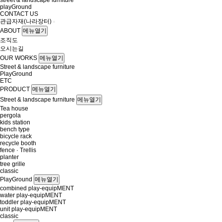
street & landscape furniture
playGround
CONTACT US
관급자재(나라장터)
ABOUT
메뉴열기
조직도
오시는길
OUR WORKS
메뉴열기
Street & landscape furniture
PlayGround
ETC
PRODUCT
메뉴열기
Street & landscape furniture
메뉴열기
Tea house
pergola
kids station
bench type
bicycle rack
recycle booth
fence · Trellis
planter
tree grille
classic
PlayGround
메뉴열기
combined play-equipMENT
water play-equipMENT
toddler play-equipMENT
unit play-equipMENT
classic